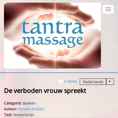
Overslaan
en
Toggl
naar
navig
de
inhoud
gaan
0 items
Nederlands
Aanv
De verboden vrouw spreekt
Categorie:
Boeken
Auteur:
Pamela Kribbe
Taal:
Nederlands