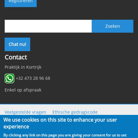
Zoeken
Zoeken
Chat nu!
Contact
Praktijk in Kortrijk
+32 473 28 96 68
Enkel op afspraak
Veelgestelde vragen
Ethische gedragscode
We use cookies on this site to enhance your user
Meldingen en klachten
Privacy beleid
experience
Algemene voorwaarden
Betaling
Verzending
By clicking any link on this page you are giving your consent for us to set