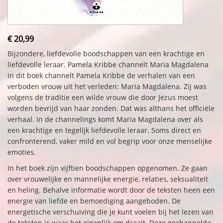
€ 20,99
Bijzondere, liefdevolle boodschappen van een krachtige en
liefdevolle leraar. Pamela Kribbe channelt Maria Magdalena
In dit boek channelt Pamela Kribbe de verhalen van een
verboden vrouw uit het verleden: Maria Magdalena. Zij was
volgens de traditie een wilde vrouw die door Jezus moest
worden bevrijd van haar zonden. Dat was althans het officiële
verhaal. In de channelings komt Maria Magdalena over als
een krachtige en tegelijk liefdevolle leraar. Soms direct en
confronterend, vaker mild en vol begrip voor onze menselijke
emoties.
In het boek zijn vijftien boodschappen opgenomen. Ze gaan
over vrouwelijke en mannelijke energie, relaties, seksualiteit
en heling. Behalve informatie wordt door de teksten heen een
energie van liefde en bemoediging aangeboden. De
energetische verschuiving die je kunt voelen bij het lezen van
de teksten is waar het eigenlijk om draait. Deze gechannelde